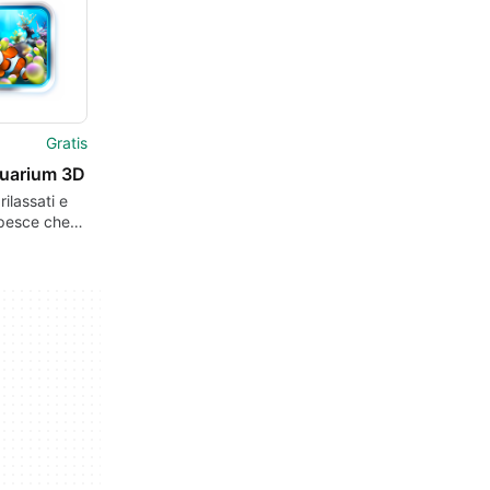
Gratis
uarium 3D
 rilassati e
l pesce che
cino.