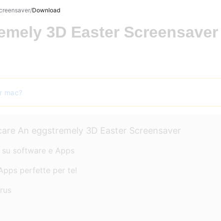
Screensaver
Download
emely 3D Easter Screensaver
er mac?
ricare An eggstremely 3D Easter Screensaver
o su software e Apps
Apps perfette per te!
irus