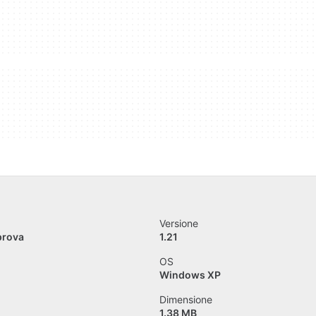
Versione
prova
1.21
OS
Windows XP
Dimensione
1.38 MB