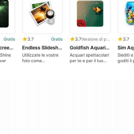
Gratis
3.7
Gratis
3.7
Versione di prova
3.7
Shine 3D Screensaver
Endless Slideshow Screensaver
Goldfish Aquarium
Sim Aq
 Shine
Utilizzate le vostre
Acquari spettacolari
Siediti e
ver
foto come
per te e per il tuo
goditi i
screensaver
gatto
nuota vi
definitivo