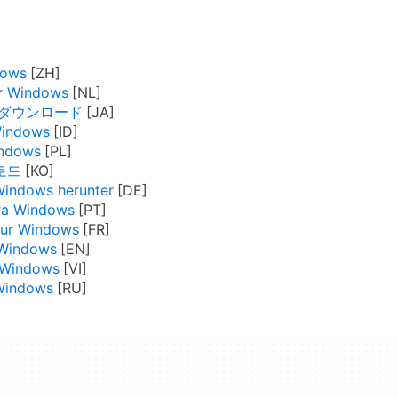
dows
or Windows
er をダウンロード
Windows
indows
운로드
Windows herunter
ara Windows
our Windows
 Windows
o Windows
 Windows